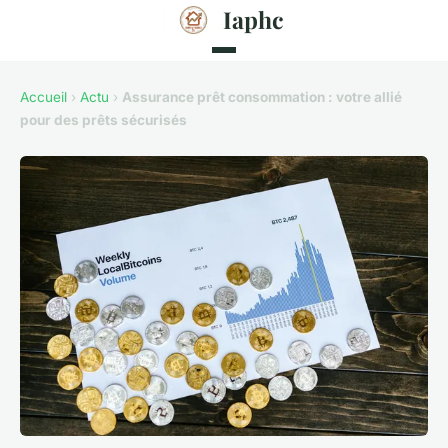
Iaphc
Accueil
›
Actu
›
Assurance prêt consommation : votre allié
pour des prêts sécurisés