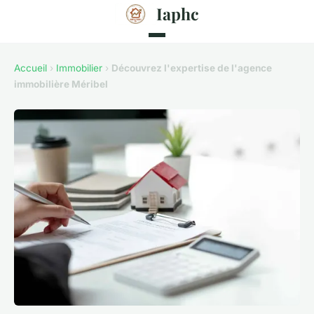
Iaphc
Accueil
›
Immobilier
›
Découvrez l'expertise de l'agence
immobilière Méribel