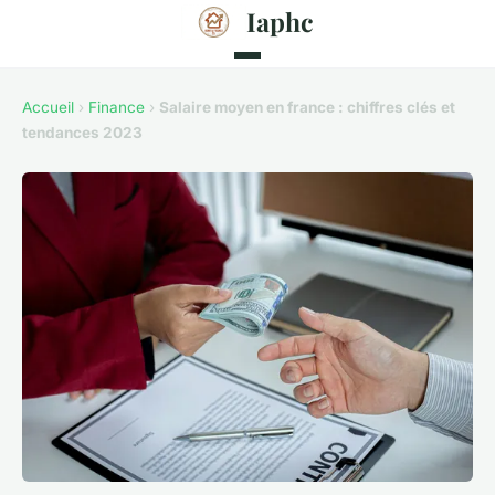
Iaphc
Accueil
›
Finance
›
Salaire moyen en france : chiffres clés et
tendances 2023