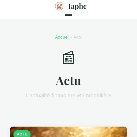
Iaphc
Accueil
› Actu
📰
Actu
L'actualité financière et immobilière
ACTU