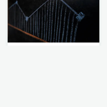
Qu'est-ce qu'une charte de
copropriété et ses avantages
pour les résidents?
Ah, la vie en copropriété! Combien d'entre vous,
chers lecteurs, connaissent les joies et les défis
d'une vie où les décisions sont prises
collectivem...
10 mai 2024
6 min de lecture →