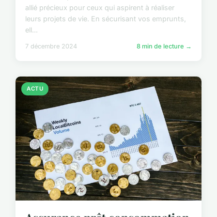
allié précieux pour ceux qui aspirent à réaliser
leurs projets de vie. En sécurisant vos emprunts,
ell...
7 décembre 2024
8 min de lecture →
ACTU