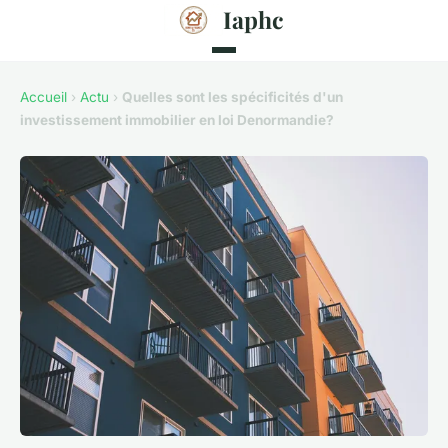
Iaphc
Accueil
›
Actu
›
Quelles sont les spécificités d'un
investissement immobilier en loi Denormandie?