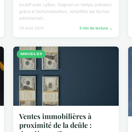
locatif avec LyBox. Gagnez un temps précieux
grâce à l'automatisation, simplifiez les tâches
administrati...
29 août 2024
3 min de lecture →
IMMOBILIER
Ventes immobilières à
proximité de la deûle :