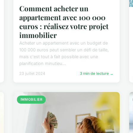
Comment acheter un
appartement avec 100 000
euros : réalisez votre projet
immobilier
Acheter un appartement avec un budget de
100 000 euros peut sembler un défi de taille,
mais c'est tout à fait possible avec une
planification minutieu...
23 juillet 2024
3 min de lecture →
IMMOBILIER