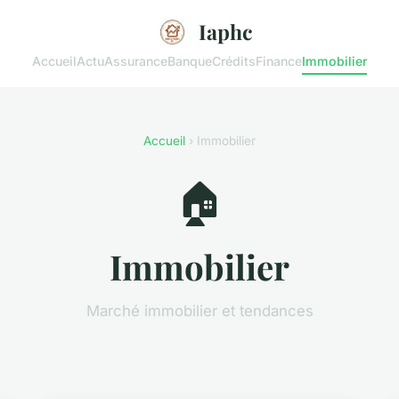
Iaphc
Accueil
Actu
Assurance
Banque
Crédits
Finance
Immobilier
Accueil
› Immobilier
🏠
Immobilier
Marché immobilier et tendances