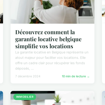
Découvrez comment la
garantie locative belgique
simplifie vos locations
La garantie locative en Belgique représente un
atout majeur pour faciliter vos locations. Elle
offre un cadre clair pour récupérer les fonds
déposés, ...
7 décembre 2024
10 min de lecture →
IMMOBILIER