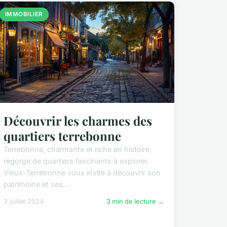
IMMOBILIER
Découvrir les charmes des
quartiers terrebonne
Terrebonne, charmante et riche en histoire,
regorge de quartiers fascinants à explorer.
Vieux-Terrebonne vous invite à découvrir son
patrimoine et ses...
3 juillet 2024
3 min de lecture →