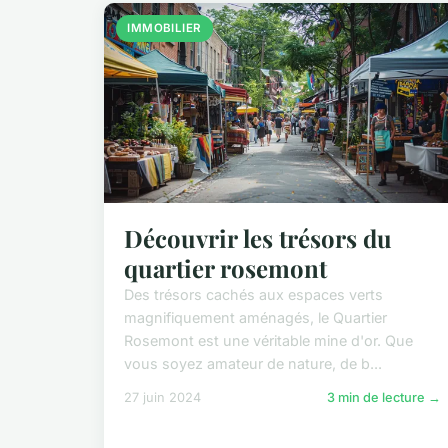
IMMOBILIER
Découvrir les trésors du
quartier rosemont
Des trésors cachés aux espaces verts
magnifiquement aménagés, le Quartier
Rosemont est une véritable mine d'or. Que
vous soyez amateur de nature, de b...
27 juin 2024
3 min de lecture →