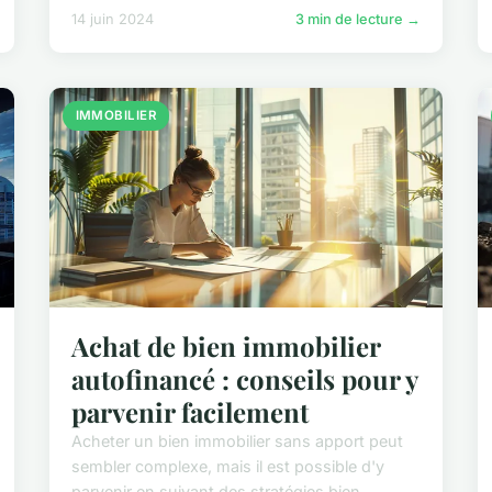
14 juin 2024
3 min de lecture →
IMMOBILIER
Achat de bien immobilier
autofinancé : conseils pour y
parvenir facilement
Acheter un bien immobilier sans apport peut
sembler complexe, mais il est possible d'y
parvenir en suivant des stratégies bien