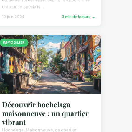
entreprise spécialis...
19 juin 2024
3 min de lecture →
IMMOBILIER
Découvrir hochelaga
maisonneuve : un quartier
vibrant
Hochelaga-Maisonneuve, ce quartier