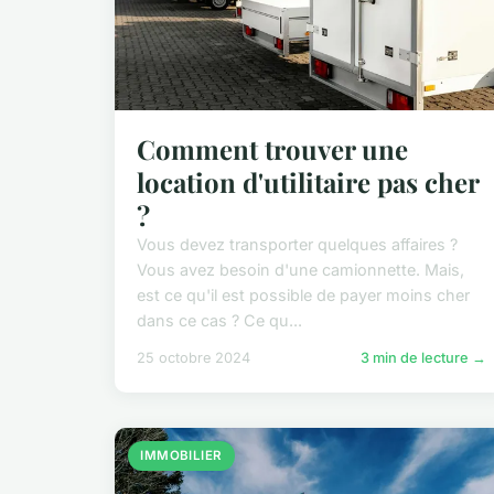
Comment trouver une
location d'utilitaire pas cher
?
Vous devez transporter quelques affaires ?
Vous avez besoin d'une camionnette. Mais,
est ce qu'il est possible de payer moins cher
dans ce cas ? Ce qu...
25 octobre 2024
3 min de lecture →
IMMOBILIER