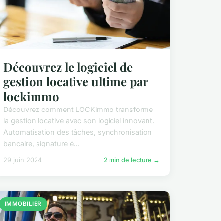
Découvrez le logiciel de
gestion locative ultime par
lockimmo
Découvrez comment LOCKimmo transforme
la gestion locative avec son logiciel innovant.
Automatisation des tâches, synchronisation
bancaire, signature é...
29 juin 2024
2 min de lecture →
IMMOBILIER