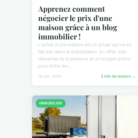
Apprenez comment
négocier le prix d'une
maison grâce à un blog
immobilier !
L'achat d'une maison est un projet qui ne se
fait pas dans la précipitation. En effet, cela
demande de la patience et un budget précis
pour éviter les...
18 juin 2024
3 min de lecture →
IMMOBILIER