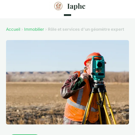
Iaphc
Accueil
›
Immobilier
›
Rôle et services d'un géomètre expert